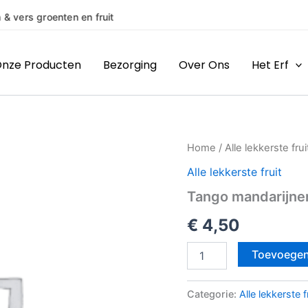
(H)eerlijke producten van boeren en makers uit de regio
nze Producten
Bezorging
Over Ons
Het Erf
Tango
Home
/
Alle lekkerste frui
mandarijnen
Alle lekkerste fruit
Vol
Smaak
Tango mandarijne
aantal
€
4,50
Toevoegen
Categorie:
Alle lekkerste f