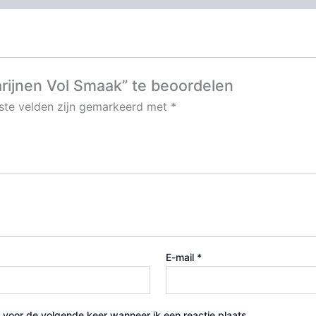
ijnen Vol Smaak” te beoordelen
iste velden zijn gemarkeerd met
*
E-mail
*
 voor de volgende keer wanneer ik een reactie plaats.