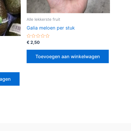
Alle lekkerste fruit
Galia meloen per stuk
Gewaardeerd
€
2,50
0
uit
5
Toevoegen aan winkelwagen
wagen