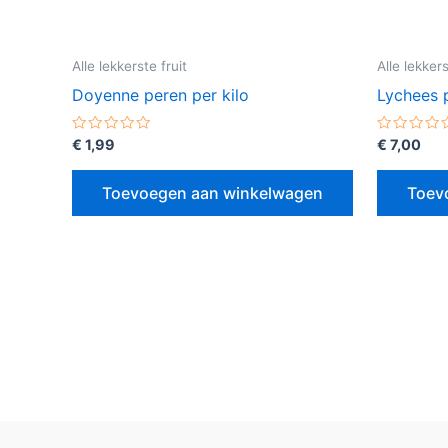
Alle lekkerste fruit
Alle lekkers
Doyenne peren per kilo
Lychees p
Gewaardeerd
Gewaarde
€
1,99
€
7,00
0
0
uit
uit
5
5
Toevoegen aan winkelwagen
Toev