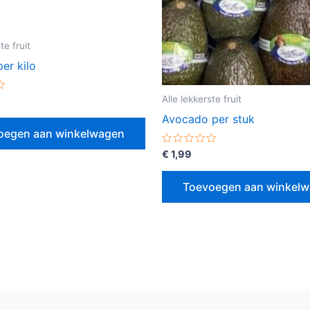
te fruit
er kilo
Alle lekkerste fruit
erd
Avocado per stuk
oegen aan winkelwagen
Gewaardeerd
€
1,99
0
uit
5
Toevoegen aan winkel