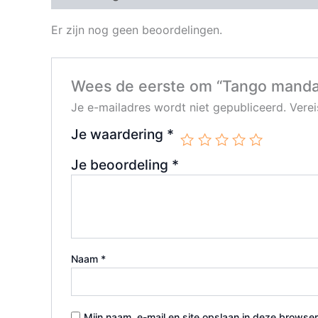
Er zijn nog geen beoordelingen.
Wees de eerste om “Tango mandar
Je e-mailadres wordt niet gepubliceerd.
Vere
Je waardering
*
Je beoordeling
*
Naam
*
Mijn naam, e-mail en site opslaan in deze browser