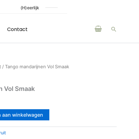
Online assortiment is
Zoeken
Contact
t
/ Tango mandarijnen Vol Smaak
n Vol Smaak
 aan winkelwagen
ruit