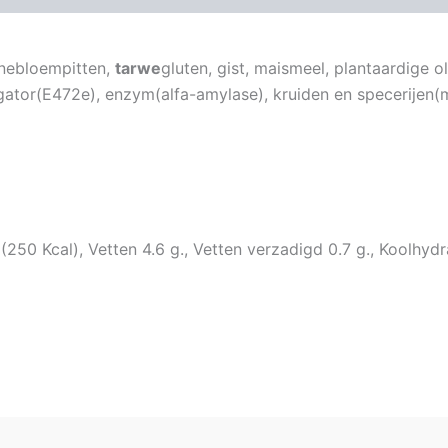
nnebloempitten,
tarwe
gluten, gist, maismeel, plantaardige 
gator(E472e), enzym(alfa-amylase), kruiden en specerijen
0 Kcal), Vetten 4.6 g., Vetten verzadigd 0.7 g., Koolhydrate