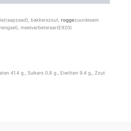
olie(raapzaad), bakkerszout,
rogge
zuurdesem
(mengsel), meelverbeteraar(E920)
n 41.4 g., Suikers 0.8 g., Eiwitten 9.4 g., Zout