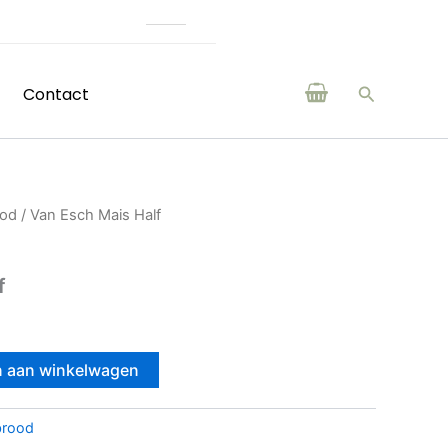
(H)eerlijke producten v
Zoeken
Contact
ood
/ Van Esch Mais Half
f
 aan winkelwagen
brood