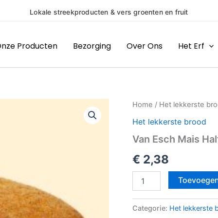
Lokale streekproducten & vers groenten en fruit
nze Producten
Bezorging
Over Ons
Het Erf
Van
Home
/
Het lekkerste br
Esch
Het lekkerste brood
Mais
Half
Van Esch Mais Hal
aantal
€
2,38
Toevoegen
Categorie:
Het lekkerste 