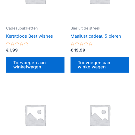
Cadeaupakketten
Bier uit de streek
Kerstdoos Best wishes
Maallust cadeau 5 bieren
Gewaardeerd
Gewaardeerd
€
1,99
€
19,99
0
0
uit
uit
5
5
Toevoegen aan
Toevoegen aan
winkelwagen
winkelwagen