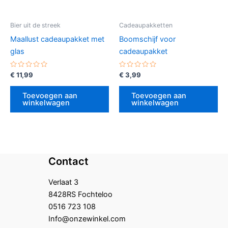
Bier uit de streek
Cadeaupakketten
Maallust cadeaupakket met
Boomschijf voor
glas
cadeaupakket
Gewaardeerd
Gewaardeerd
€
11,99
€
3,99
0
0
uit
uit
5
5
Toevoegen aan
Toevoegen aan
winkelwagen
winkelwagen
Contact
Verlaat 3
8428RS Fochteloo
0516 723 108
Info@onzewinkel.com