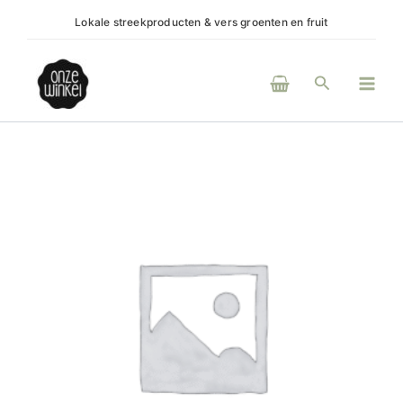
Ga
Lokale streekproducten & vers groenten en fruit
(H)e
naar
de
Main
inhoud
Zoeken
Men
Emmer
klein
aantal