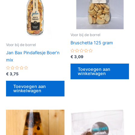
Voor bij de borrel
Bruschetta 125 gram
Voor bij de borrel
Jan Bax Pindaflesje Boer’n
Gewaardeerd
€
3,09
mix
0
uit
5
Toevoegen aan
winkelwagen
Gewaardeerd
€
3,75
0
uit
5
Toevoegen aan
winkelwagen