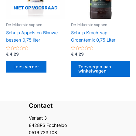
NIET OP VOORRAAD
De lekkerste sappen
De lekkerste sappen
Schulp Appels en Blauwe
Schulp Krachtsap
bessen 0,75 liter
Groentemix 0,75 Liter
Gewaardeerd
Gewaardeerd
€
4,29
€
4,29
0
0
uit
uit
5
5
Lees verder
Toevoegen aan
winkelwagen
Contact
Verlaat 3
8428RS Fochteloo
0516 723 108