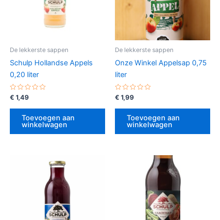
De lekkerste sappen
De lekkerste sappen
Schulp Hollandse Appels
Onze Winkel Appelsap 0,75
0,20 liter
liter
Gewaardeerd
Gewaardeerd
€
1,49
€
1,99
0
0
uit
uit
5
5
Toevoegen aan
Toevoegen aan
winkelwagen
winkelwagen