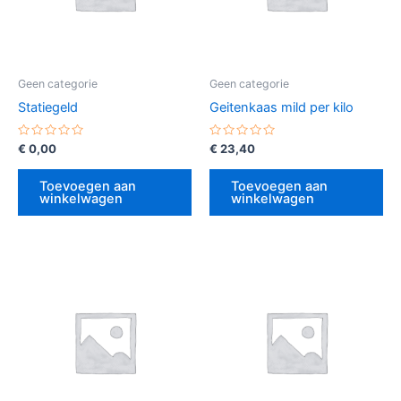
Geen categorie
Geen categorie
Statiegeld
Geitenkaas mild per kilo
Gewaardeerd
Gewaardeerd
€
0,00
€
23,40
0
0
uit
uit
5
5
Toevoegen aan
Toevoegen aan
winkelwagen
winkelwagen