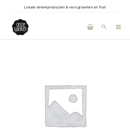
Ga
Lokale streekproducten & vers groenten en fruit
(H)e
naar
de
Main
inhoud
Zoeken
Men
Slimpie
Framboos
siroop
aantal