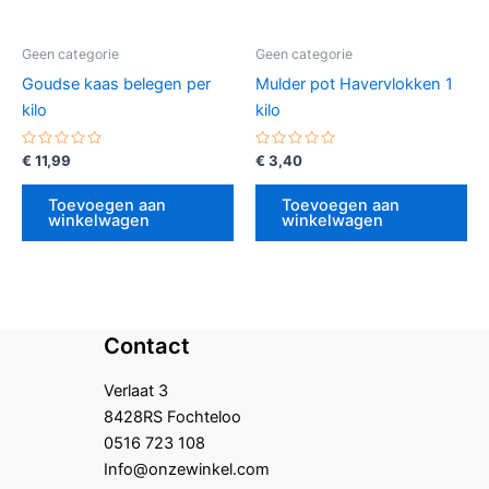
Geen categorie
Geen categorie
Goudse kaas belegen per
Mulder pot Havervlokken 1
kilo
kilo
Gewaardeerd
Gewaardeerd
€
11,99
€
3,40
0
0
uit
uit
5
5
Toevoegen aan
Toevoegen aan
winkelwagen
winkelwagen
Contact
Verlaat 3
8428RS Fochteloo
0516 723 108
Info@onzewinkel.com