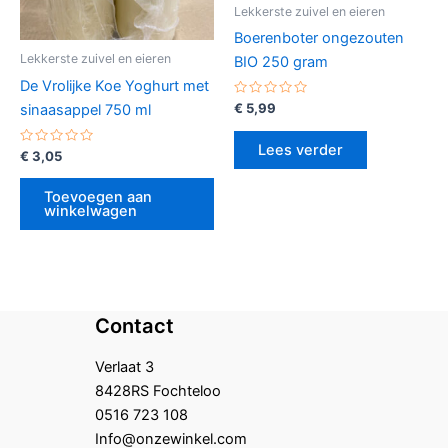
Lekkerste zuivel en eieren
Boerenboter ongezouten
Lekkerste zuivel en eieren
BIO 250 gram
De Vrolijke Koe Yoghurt met
Gewaardeerd
€
5,99
sinaasappel 750 ml
0
uit
5
Lees verder
Gewaardeerd
€
3,05
0
uit
5
Toevoegen aan
winkelwagen
Contact
Verlaat 3
8428RS Fochteloo
0516 723 108
Info@onzewinkel.com