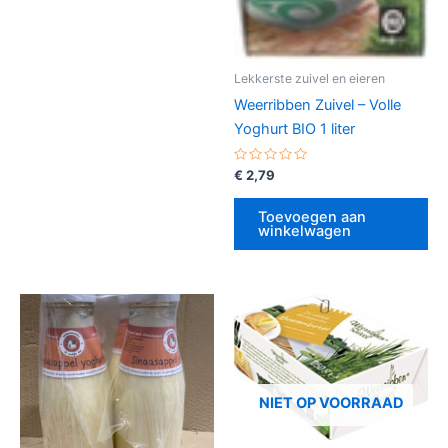
Lekkerste zuivel en eieren
Weerribben Zuivel – Volle
Yoghurt BIO 1 liter
Gewaardeerd
€
2,79
0
uit
5
Toevoegen aan
winkelwagen
NIET OP VOORRAAD